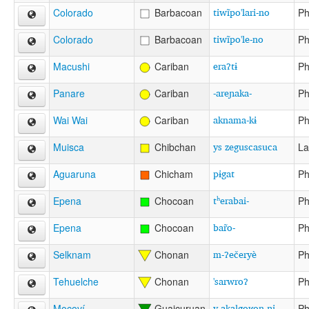
tiwĩpo'lari-no
Colorado
Barbacoan
Ph
tiwĩpo'le-no
Colorado
Barbacoan
Ph
eraʔtɨ
Macushi
Cariban
Ph
-areɲaka-
Panare
Cariban
Ph
aknama-kɨ
Wai Wai
Cariban
Ph
ys zeguscasuca
Muisca
Chibchan
La
pɨgat
Aguaruna
Chicham
Ph
tʰerabai-
Epena
Chocoan
Ph
bar̃o-
Epena
Chocoan
Ph
m-ʔečeryè
Selknam
Chonan
Ph
'sarwroʔ
Tehuelche
Chonan
Ph
y-aḳalgoʁon-ɲi
Mocoví
Guaicuruan
Ph