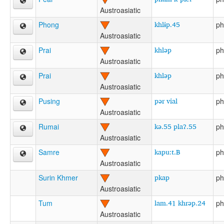
Austroasiatic
khlɨp.45
Phong
ph
Austroasiatic
khləp
Prai
ph
Austroasiatic
khləp
Prai
ph
Austroasiatic
pər vial
Pusing
ph
Austroasiatic
kə.55 plaʔ.55
Rumai
ph
Austroasiatic
kapu:t.B
Samre
ph
Austroasiatic
pkap
Surin Khmer
ph
Austroasiatic
lam.41 khrəp.24
Tum
ph
Austroasiatic