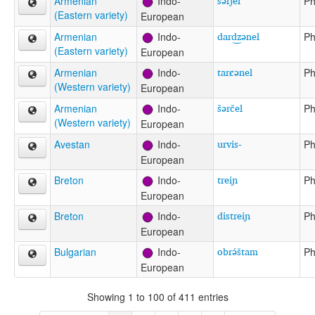
šərǰel
Armenian
Indo-
Ph
(Eastern variety)
European
dard͜zənel
Armenian
Indo-
Ph
(Eastern variety)
European
tarc̷ənel
Armenian
Indo-
Ph
(Western variety)
European
šərčel
Armenian
Indo-
Ph
(Western variety)
European
urvis-
Avestan
Indo-
Ph
European
treiɲ
Breton
Indo-
Ph
European
distreiɲ
Breton
Indo-
Ph
European
obrə́štam
Bulgarian
Indo-
Ph
European
Showing 1 to 100 of 411 entries