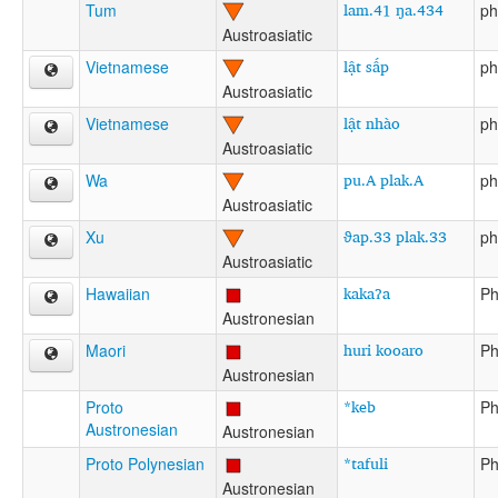
lam.41 ŋa.434
Tum
ph
Austroasiatic
lật sấp
Vietnamese
ph
Austroasiatic
lật nhào
Vietnamese
ph
Austroasiatic
pu.A plak.A
Wa
ph
Austroasiatic
ϑap.33 plak.33
Xu
ph
Austroasiatic
kakaʔa
Hawaiian
Ph
Austronesian
huri kooaro
Maori
Ph
Austronesian
*keb
Proto
Ph
Austronesian
Austronesian
*tafuli
Proto Polynesian
Ph
Austronesian