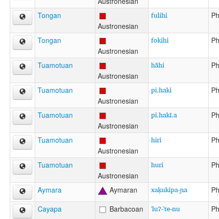
Austronesian
fulihi
Tongan
Ph
Austronesian
fokihi
Tongan
Ph
Austronesian
hāhi
Tuamotuan
Ph
Austronesian
pi.haki
Tuamotuan
Ph
Austronesian
pi.hakī.a
Tuamotuan
Ph
Austronesian
hiri
Tuamotuan
Ph
Austronesian
huri
Tuamotuan
Ph
Austronesian
xaḳukipa-ɲa
Aymara
Aymaran
Ph
'luʔ-'te-nu
Cayapa
Barbacoan
Ph