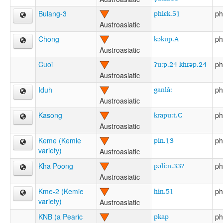
phlɛk.51
Bulang-3
ph
Austroasiatic
kəkup.A
Chong
ph
Austroasiatic
ʔu:p.24 khrəp.24
Cuoi
ph
Austroasiatic
ganlâ:
Iduh
ph
Austroasiatic
krapu:t.C
Kasong
ph
Austroasiatic
pin.13
Keme (Kemie
ph
variety)
Austroasiatic
pəli:n.33ʔ
Kha Poong
ph
Austroasiatic
hɨn.51
Kme-2 (Kemie
ph
variety)
Austroasiatic
pkap
KNB (a Pearic
ph