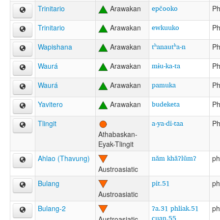
epčooko
Trinitario
Arawakan
Ph
ewkuuko
Trinitario
Arawakan
Ph
tʰanautʰa-n
Wapishana
Arawakan
Ph
mɨu-ka-ta
Waurá
Arawakan
Ph
pamuka
Waurá
Arawakan
Ph
budeketa
Yavitero
Arawakan
Ph
a-ya-di-taa
Tlingit
Ph
Athabaskan-
Eyak-Tlingit
năm khăʔlŭmʔ
Ahlao (Thavung)
ph
Austroasiatic
pit.51
Bulang
ph
Austroasiatic
ʔa.31 phliak.51
Bulang-2
ph
c̣uan.55
Austroasiatic