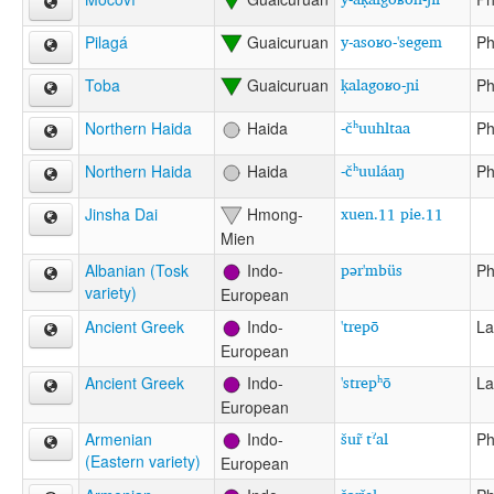
y-asoʁo-'segem
Pilagá
Guaicuruan
Ph
ḳalagoʁo-ɲi
Toba
Guaicuruan
Ph
-čʰuuhltaa
Northern Haida
Haida
Ph
-čʰuuláaŋ
Northern Haida
Haida
Ph
xuen.11 pie.11
Jinsha Dai
Hmong-
Mien
pər'mbüs
Albanian (Tosk
Indo-
Ph
variety)
European
'trepō
Ancient Greek
Indo-
La
European
'strepʰō
Ancient Greek
Indo-
La
European
šur̃ tˀal
Armenian
Indo-
Ph
(Eastern variety)
European