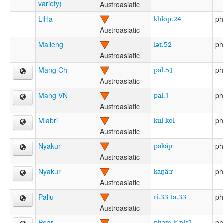
variety)
Austroasiatic
khlop.24
LiHa
ph
Austroasiatic
lət.52
Malieng
ph
Austroasiatic
pal.51
Mang Ch
ph
Austroasiatic
pal.1
Mang VN
ph
Austroasiatic
kul kol
Mlabri
ph
Austroasiatic
pakáp
Nyakur
ph
Austroasiatic
kaŋâ:r
Nyakur
ph
Austroasiatic
ri.33 ta.33
Paliu
ph
Austroasiatic
pham k`plɛʔ
Pear
ph