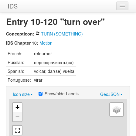
IDS
Home
Entry 10-120 "turn over"
Dictionaries
Concepticon:
TURN (SOMETHING)
Chapters
IDS Chapter 10:
Motion
French:
retourner
Entries
Russian:
переворачивать(ся)
Counterparts
Spanish:
volcar, dar(se) vuelta
Sources
Portuguese:
virar
Contributors
Show/hide Labels
Icon size
GeoJSON
Datasets
+
−