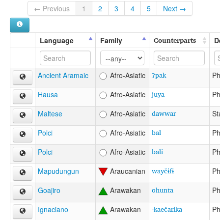
← Previous
1
2
3
4
5
Next →
Counterparts
Language
Family
D
ʔpak
Ancient Aramaic
Afro-Asiatic
Ph
juya
Hausa
Afro-Asiatic
Ph
dawwar
Maltese
Afro-Asiatic
St
bal
Polci
Afro-Asiatic
Ph
bali
Polci
Afro-Asiatic
Ph
wayčɨfɨ
Mapudungun
Araucanian
Ph
ohunta
Goajiro
Arawakan
Ph
-kaečarika
Ignaciano
Arawakan
Ph